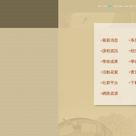
:::
最新消息
系
課程資訊
招
學術成果
學
活動花絮
實
社群平台
下
網路資源