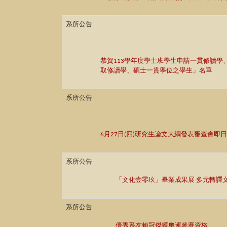
系所公告
恭賀
學年度學士班學生申請一貫修讀學
113
取修讀學、碩士一貫學位之學生」名單
系所公告
月
日
四
研究生論文大綱發表審查會即日
6
27
(
)
系所公告
「文化壹零玖」畢業成果展
多元轉譯
系所公告
優秀系友賴冠傑獲奧運參賽資格