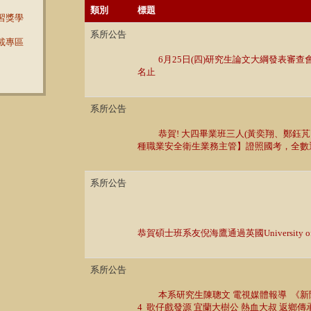
類別
標題
習獎學
系所公告
載專區
6月25日(四)研究生論文大綱發表審查會
名止
系所公告
恭賀! 大四畢業班三人(黃奕翔、鄭鈺
種職業安全衛生業務主管】證照國考，全數
系所公告
恭賀碩士班系友倪海鷹通過英國University o
系所公告
本系研究生陳聰文 電視媒體報導  《新聞思
4  歌仔戲發源 宜蘭大樹公 熱血大叔 返鄉傳