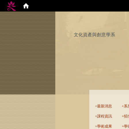
文化資產與創意學系
:::
最新消息
系
課程資訊
招
學術成果
學