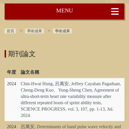
:::
首頁
學術成果
學術成果
期刊論文
年度
論文名稱
2024
Chin-Hwai Hung, 呂萬安, Jeffrey Cayaban Pagaduan,
Cheng-Deng Kuo、Yung-Sheng Chen, Agreement of
ultra-short-term heart rate variability measure after
different repeated bouts of sprint ability tests,
SCIENCE PROGRESS, vol. 3, 107, pp. 1-13, Jul.
2024
2024
呂萬安, Determinants of hand pulse wave velocity and