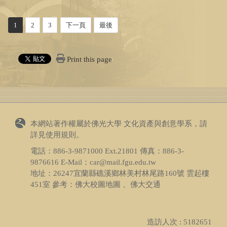
1
2
3
下一頁
最後
Print this page
本網站著作權屬於佛光大學 文化資產與創意學系，請
詳見
使用規則
。
電話：
886-3-9871000
Ext.21801 傳真：
886-3-
9876616
E-Mail：car@mail.fgu.edu.tw
地址：26247宜蘭縣礁溪鄉林美村林尾路160號 雲起樓
451室 參考：
佛大校圖地圖 、佛大交通
造訪人次 : 5182651