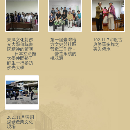
東洋文化對佛
第一屆臺灣地
102.11.7印度古
光大學傳統書
方文史與社區
典婆羅多舞之
院精神的驚嘆
營造工作營－
美與傳承
── 日本立命館
－營造永續的
大學仲間裕子
桃花源
師生一行參訪
佛光大學
202111月猴硐
煤礦產業文化
現場