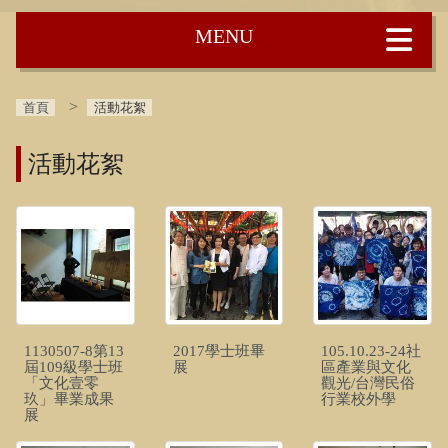
:::
首頁
活動花絮
活動花絮
1130507-8第13
2017學士班畢
105.10.23-24社
屆109級學士班
展
區產業與文化
「文化壹零
觀光/台灣民俗
玖」畢業成果
行業校外學
展