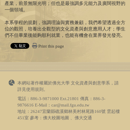
產業，前景無限光明；但也是最強調多元能力及廣闊視野的
一個領域。
本系學程的規劃，強調理論與實務兼顧，我們希望透過全方
位的觀照，培養出全觀型的文化資產與創意應用人才；學生
們不但畢業後能夠順利就業，也能有機會在業界發光發亮。
Print this page
本網站著作權屬於佛光大學 文化資產與創意學系，請
詳見
使用規則
。
電話：
886-3-9871000
Ext.21801 傳真：
886-3-
9876616
E-Mail：car@mail.fgu.edu.tw
地址：26247宜蘭縣礁溪鄉林美村林尾路160號 雲起樓
451室 參考：
佛大校圖地圖 、佛大交通