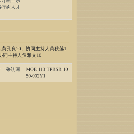
R计画—乐
与疗癒人才
人黄孔良20、协同主持人黄秋莲1
协同主持人詹雅文10
升「采访写
MOE-113-TPRSR-10
50-002Y1