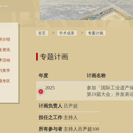
首页
学术成果
专案计画
所介绍
生资讯
专题计画
术活动
习奖学
年度
计画名称
载专区
2025
参加「国际工业遗产
第19届大会」并发表
计画负责人
吕尹超
担任之工作
主持人
所有参与者
主持人吕尹超100