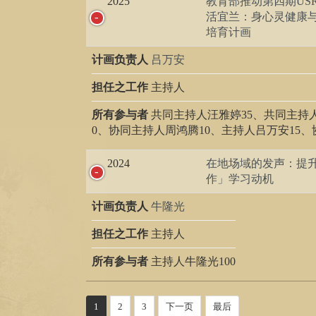
2025
教育部推动第四期US
活宜兰：身心灵健康
培育计画
计画负责人
吕万安
担任之工作
主持人
所有参与者
共同主持人汪雅婷35、共同主持
0、协同主持人周鸿腾10、主持人吕万安15、
2024
在地场域的发声：提
作」学习动机
计画负责人
牛隆光
担任之工作
主持人
所有参与者
主持人牛隆光100
1
2
3
下一页
最后