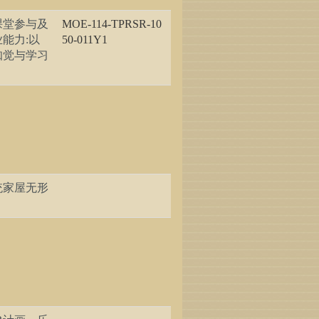
课堂参与及
MOE-114-TPRSR-10
能力:以
50-011Y1
知觉与学习
统家屋无形