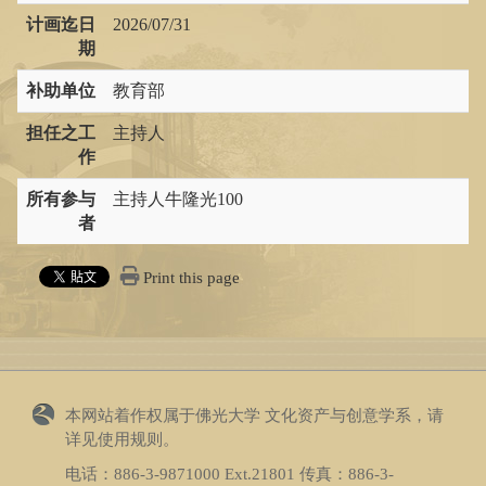
计画迄日
2026/07/31
期
补助单位
教育部
担任之工
主持人
作
所有参与
主持人牛隆光100
者
Print this page
本网站着作权属于佛光大学 文化资产与创意学系，请
详见
使用规则
。
电话：
886-3-9871000
Ext.21801 传真：
886-3-