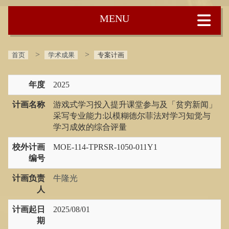
:::
首页
学术成果
专案计画
年度
2025
计画名称
游戏式学习投入提升课堂参与及「贫穷新闻」
采写专业能力:以模糊德尔菲法对学习知觉与
学习成效的综合评量
校外计画
MOE-114-TPRSR-1050-011Y1
编号
计画负责
牛隆光
人
计画起日
2025/08/01
期