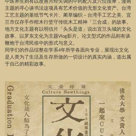
中医养生则有以改善月经失调的中药配方及穴位按摩，漫画
主题的寻心谈书法这项具有艺术价值的无形文化资产。台湾
工艺主题的堇纸节气卡片、蔺草编织－台湾手工艺之美、宜
兰市仅存手作棺木行坚守传统木工精神「三合成」的故事。
地方文化主题有以明信片「头头是道」说出宜兰头城的文化
故事、以罗东文化为主题
影片。论文型式的作品则有谈
Vlog
鞭炮于台湾民俗中的形式与意义。
同学们的作品综整在学系
年所学各面向专业，展现出文化
4
是人类为了生活及生存所做的一切设计的真实内涵，道出属
于自己的精彩故事。