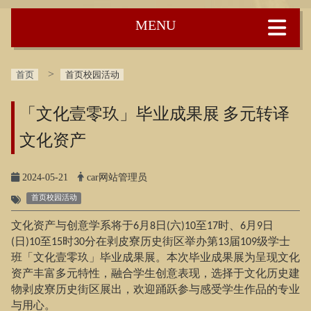
:::
首页
首页校园活动
「文化壹零玖」毕业成果展
多元转译
文化资产
2024-05-21
car网站管理员
首页校园活动
文化资产与创意学系将于
月
日
六
至
时、
月
日
6
8
(
)10
17
6
9
日
至
时
分在剥皮寮历史街区举办第
届
级学士
(
)10
15
30
13
109
班「文化壹零玖」毕业成果展。本次毕业成果展为呈现文化
资产丰富多元特性，融合学生创意表现，选择于文化历史建
物剥皮寮历史街区展出，欢迎踊跃参与感受学生作品的专业
与用心。