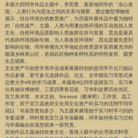
本届大四同学作品主题中，李奕檠、黄新地同学的「虫心发
现」
人类行为与昆虫之间的关系与观察，透过微型博物馆
-
展示，结合环境自然教育推广，为历届毕展作品中最为独特
的「自然遗产」主题。人类与周遭自然环境的互动造就人类
文化，自然环境品质影响人类族群生存与发展，昆虫是最具
代表的环境指标生物，当人类改造环境时，昆虫是最先受到
影响的生物。同学将佛光大学地处自然资源丰富雨量充沛的
礁溪乡林美山区，造就此区物种多样性高的特性发挥、圆梦
生态观察。
文化资产与创意学系毕业成果展最特别的是同学不仅只能以
作品参展，更可多元选择作品、论文、全学期实习等形式来
总整大学
年的学习成果，本届有
位同学选择实习，实习单
4
8
位有袖珍博物馆、三星四季青花瓷、万华剥皮寮历史街区、
宜兰美术馆、水水文创、
（醒来吧）工作室、嚞工
Sinramat
作室，而于宜兰县政府文化局文化资产科实习的沈翔宇同学
就以「寺庙普查知多少」为主题来展现他于实习时学习到的
专案成果，同时展览宜兰县寺庙匾额，同学如何将实习过程
与毕展融合欢迎您前来一探究竟。
其他作品主题涵括饮食文化－香港人眼中的台湾港式料理、