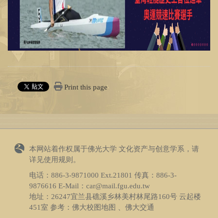
Print this page
本网站着作权属于佛光大学 文化资产与创意学系，请
详见
使用规则
。
电话：
886-3-9871000
Ext.21801 传真：
886-3-
9876616
E-Mail：car@mail.fgu.edu.tw
地址：26247宜兰县礁溪乡林美村林尾路160号 云起楼
451室 参考：
佛大校图地图 、佛大交通