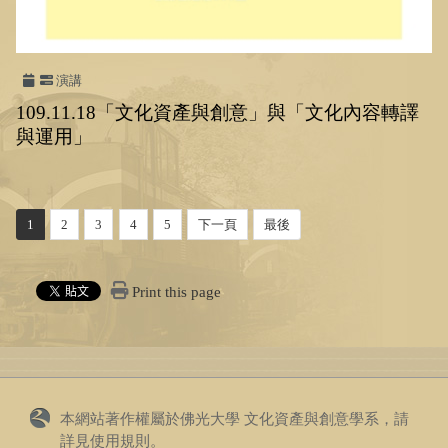
演講
109.11.18「文化資產與創意」與「文化內容轉譯
與運用」
1
2
3
4
5
下一頁
最後
Print this page
本網站著作權屬於佛光大學 文化資產與創意學系，請
詳見
使用規則
。