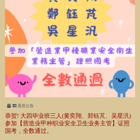
系所公告
恭贺! 大四毕业班三人(黄奕翔、郑钰芃、吴星汎)
参加【营造业甲种职业安全卫生业务主管】证照
国考，全数通过。