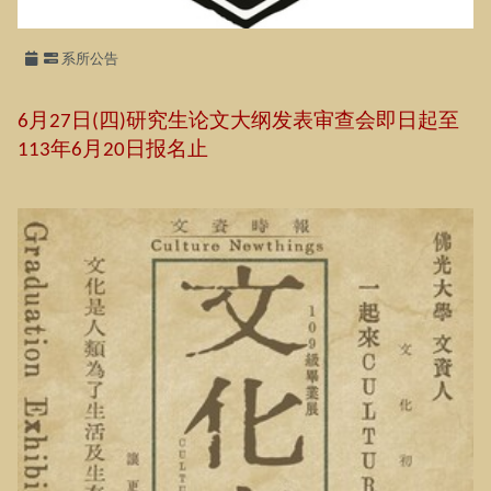
系所公告
月
日
四
研究生论文大纲发表审查会即日起至
6
27
(
)
年
月
日报名止
113
6
20