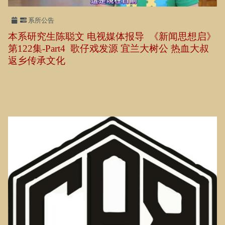
系所公告
本系研究生陈聪文 电视媒体报导 《新闻思想启》
第122集-Part4 歌仔戏发源 宜兰大树公 热血大叔
返乡传承文化