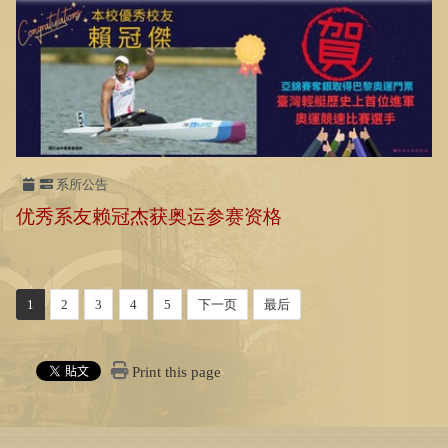
系所公告
优秀系友赖冠杰获奥运参赛资格
1
2
3
4
5
下一页
最后
Print this page