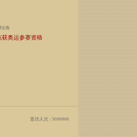
所公告
杰获奥运参赛资格
造访人次 : 5090806