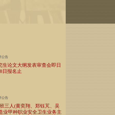
所公告
)研究生论文大纲发表审查会即日
18日报名止
所公告
业班三人(黄奕翔、郑钰芃、吴
营造业甲种职业安全卫生业务主