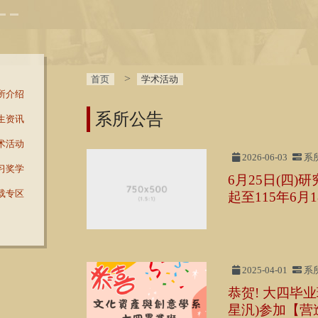
首页
学术活动
所介绍
系所公告
生资讯
术活动
2026-06-03
系
习奖学
6月25日(四
载专区
起至115年6月
2025-04-01
系
恭贺! 大四毕
星汎)参加【