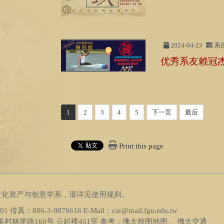
2024-04-23
系
优秀系友赖冠
1
2
3
4
5
下一页
最后
Print this page
文化资产与创意学系，请详见
使用规则
。
1801 传真：
886-3-9876616
E-Mail：car@mail.fgu.edu.tw
村林尾路160号 云起楼451室 参考：
佛大校图地图 、佛大交通