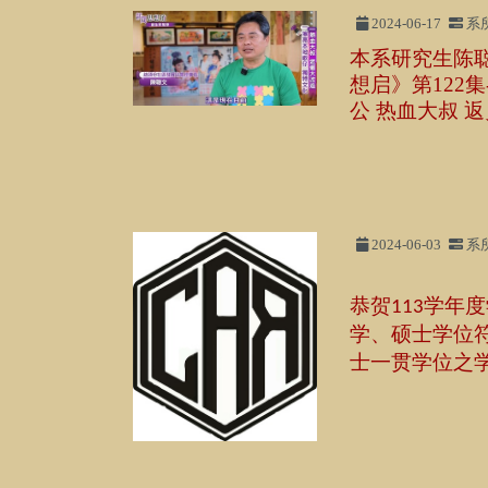
2024-06-17
系
本系研究生陈聪
想启》第122集
公 热血大叔 
2024-06-03
系
恭贺
学年度
113
学、硕士学位
士一贯学位之