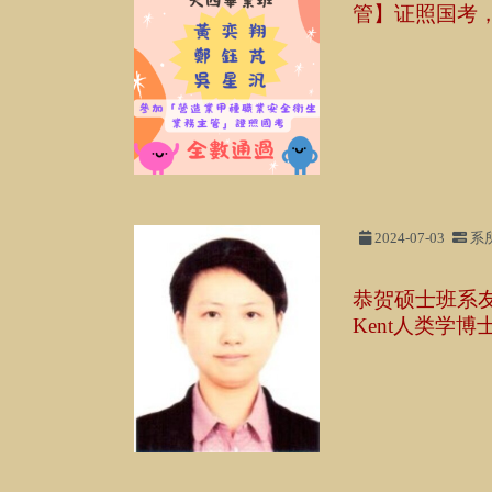
管】证照国考
2024-07-03
系
恭贺硕士班系友倪海
Kent人类学博