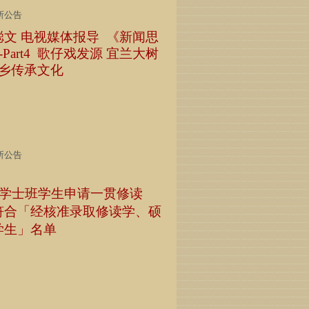
所公告
文 电视媒体报导 《新闻思
-Part4 歌仔戏发源 宜兰大树
返乡传承文化
所公告
学士班学生申请一贯修读
符合「经核准录取修读学、硕
学生」名单