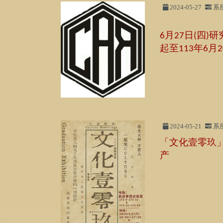
2024-05-27
系
月
日
四
研
6
27
(
)
起至
年
月
113
6
2
2024-05-21
系
「文化壹零玖
产